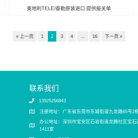
奥地利TELE/泰勒原装进口 提供报关单
« 上一页
1
2
3
4
…
16
下一页 »
联系我们
13925256843
注册地址：广东省东莞市东城街道九龙路65号2栋
办公地址：深圳市宝安区石岩街道龙腾社区宝石西
1411室