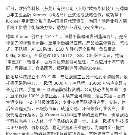
近日，欧拓华科技（东莞）有限公司（下称 “欧拓华科技”）与德国
百年工业品牌 Kromer（科洛玛）正式达成战略合作，成功拿下
Kromer 平衡器全系产品中国授权代理资质，为国内制造业引入德
系精工负载平衡解决方案，助力产业升级与安全生产。
德国 Kromer 创立于 1917 年，深耕平衡器研发制造超百年，是全
球领先的弹簧平衡器、重量平衡器供应商。产品涵盖弹簧式、气动
式、不锈钢、ATEX 防爆、ESD 防静电等全系列，负载覆盖
0.4kg-300kg，全系通过 DIN 15112、GS、CE 安全认证，凭借
“零重力” 平衡技术、百万次疲劳测试可靠性，广泛应用于汽车装
配、焊接加工、食品医药、精密制造等领域Kromer。
欧拓华科技成立于 2019 年，专注欧洲工业品一站式采购服务，依
托德国采购中心，与欧盟 3600 + 工控品牌、15000 + 供应商建立
长期合作，手握 80 + 欧洲品牌授权资质。公司核心优势显著：原
厂直采保障 100% 原装正品，手续齐全可溯源；法兰克福 – 香港
空运专线，72 小时极速清关；专业技术团队提供选型、安装、售
后全流程支持，已服务汽车、轨道交通、环保等多行业客户。 此
次代理合作落地，是 Kromer 深耕中国市场的重要布局，也是欧拓
华科技完善工业人体工学产品线的关键一步。未来，欧拓华科技将
以正品保障、价格优势、稳定货期和专业服务，为国内企业提供
Kromer 全系平衡器及定制化负载解决方案，有效降低工人劳动强