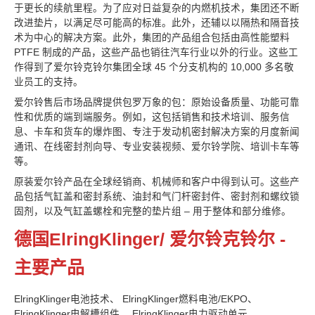
于更长的续航里程。为了应对日益复杂的内燃机技术，集团还不断
改进垫片，以满足尽可能高的标准。此外，还辅以以隔热和隔音技
术为中心的解决方案。此外，集团的产品组合包括由高性能塑料
PTFE 制成的产品，这些产品也销往汽车行业以外的行业。这些工
作得到了爱尔铃克铃尔集团全球 45 个分支机构的 10,000 多名敬
业员工的支持。
爱尔铃售后市场品牌提供包罗万象的包：原始设备质量、功能可靠
性和优质的端到端服务。例如，这包括销售和技术培训、服务信
息、卡车和货车的爆炸图、专注于发动机密封解决方案的月度新闻
通讯、在线密封剂向导、专业安装视频、爱尔铃学院、培训卡车等
等。
原装爱尔铃产品在全球经销商、机械师和客户中得到认可。这些产
品包括气缸盖和密封系统、油封和气门杆密封件、密封剂和螺纹锁
固剂，以及气缸盖螺栓和完整的垫片组 – 用于整体和部分维修。
德国ElringKlinger/ 爱尔铃克铃尔 -
主要产品
ElringKlinger电池技术、 ElringKlinger燃料电池/EKPO、
ElringKlinger电解槽组件、 ElringKlinger电力驱动单元、