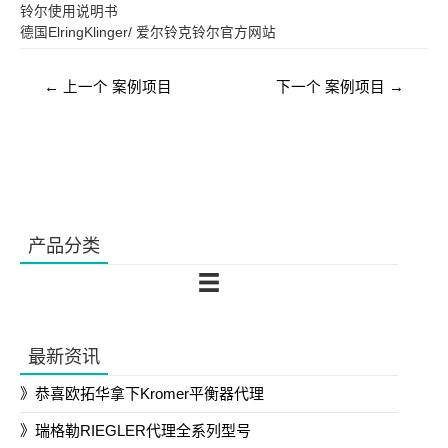
铃尔使用说明书
德国ElringKlinger/ 爱尔铃克铃尔官方网站
文
←
上一个 案例项目
下一个 案例项目
→
章
导
航
产品分类
最新资讯
恭喜欧拓华拿下Kromer平衡器代理
瑞格勒RIEGLER代理全系列型号